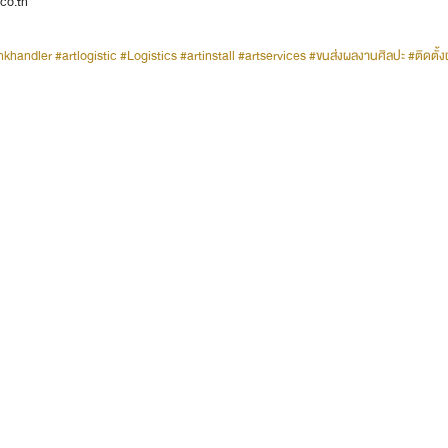
.co.th
nkhandler
#artlogistic
#Logistics
#artinstall
#artservices
#ขนส่งผลงานศิลปะ
#ติดตั้