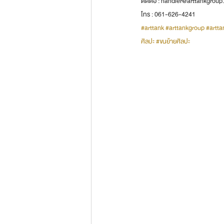
ติดต่อ : handler@arttankgroup
โทร : 061-626-4241
#arttank
#arttankgroup
#artta
ศิลปะ
#ขนย้ายศิลปะ