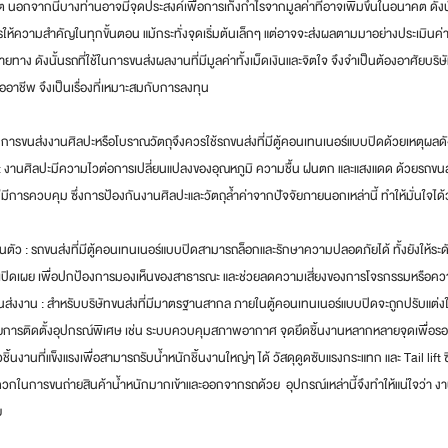
ดีต นอกจากนี้บางท่านอาจมีจุดประสงค์เพื่อการเก็งกำไรจากมูลค่าที่อาจเพิ่มขึ้นในอนาคต ดังน
วรให้ความสำคัญในทุกขั้นตอน แม้กระทั่งจุดเริ่มต้นเล็กๆ แต่อาจจะส่งผลตามมาอย่างประเมินค่าไม
ทาง ดังนั้นรถที่ใช้ในการขนส่งผลงานที่มีมูลค่าทั้งเม็ดเงินและจิตใจ จึงจำเป็นต้องอาศัยบริษั
าชีพ จึงเป็นเรื่องที่เหมาะสมกับการลงทุน
ไม การขนส่งงานศิลปะหรือโบราณวัตถุจึงควรใช้รถขนส่งที่มีตู้คอนเทนเนอร์แบบปิดด้วยเหตุผลดัง
 งานศิลปะมีความไวต่อการเปลี่ยนแปลงของอุณหภูมิ ความชื้น ฝนตก และแสงแดด ด้วยรถขนส่ง
ีการควบคุม ซึ่งการป้องกันงานศิลปะและวัตถุล้ำค่าจากปัจจัยภายนอกเหล่านี้ ทำให้มั่นใจ
ัว : รถขนส่งที่มีตู้คอนเทนเนอร์แบบปิดสามารถล็อกและรักษาความปลอดภัยได้ ทั้งยังให้ระดั
ากเปิดเผย เพื่อปกป้องการมองเห็นของสาธารณะ และช่วยลดความเสี่ยงของการโจรกรรมหรือควา
ส่งงาน : สำหรับบริษัทขนส่งที่มีมาตรฐานสากล ภายในตู้คอนเทนเนอร์แบบปิดจะถูกปรับแต
การติดตั้งอุปกรณ์พิเศษ เช่น ระบบควบคุมสภาพอากาศ จุดยึดชิ้นงานหลากหลายจุดเพื่อร
้นงานที่แข็งแรงเพื่อสามารถรับน้ำหนักชิ้นงานใหญ่ๆ ได้ วัสดุดูดซับแรงกระแทก และ Tail lift ซึ่
กในการขนถ่ายสินค้าน้ำหนักมากเข้าและออกจากรถด้วย  อุปกรณ์เหล่านี้จึงทำให้แน่ใจว่า งาน
 