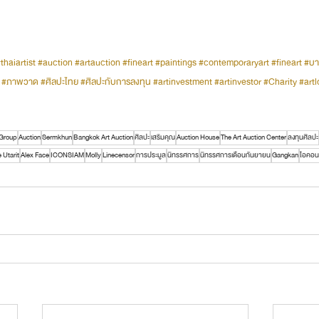
thaiartist
#auction
#artauction
#fineart
#paintings
#contemporaryart
#fineart
#บา
#ภาพวาด
#ศิลปะไทย
#ศิลปะกับการลงทุน
#artinvestment
#artinvestor
#Charity
#artl
 Group
Auction
Sermkhun
Bangkok Art Auction
ศิลปะ
เสริมคุณ
Auction House
The Art Auction Center
ลงทุนศิลปะ
 Utarit
Alex Face
ICONSIAM
Molly
Linecensor
การประมูล
นิทรรศการ
นิทรรศการเดือนกันยายน
Gangkan
ไอคอ