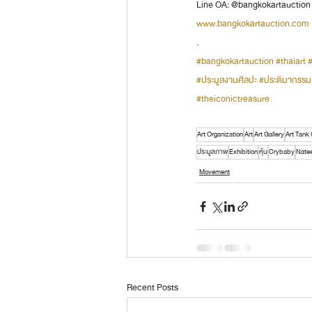
Line OA: @bangkokartauction
www.bangkokartauction.com
.
#bangkokartauction
#thaiart
#
#ประมูลงานศิลปะ
#ประติมากรรม
#theiconictreasure
Art Organization
Art
Art Gallery
Art Tank
ประมูลภาพ
Exhibition
หุ้น
Crybaby
Natee
Movement
Recent Posts