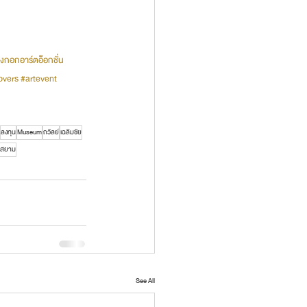
งกอกอาร์ตอ็อกชั่น
overs
#artevent
ลงทุน
Museum
ถวัลย์
เฉลิมชัย
นสยาม
See All