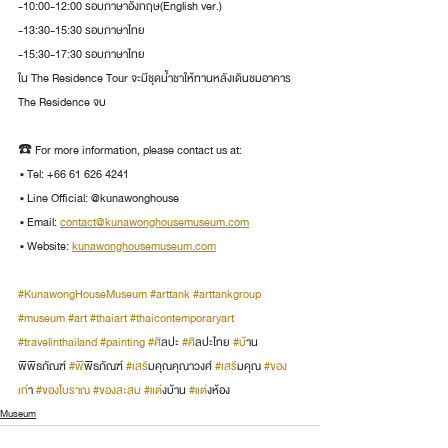
-10:00-12:00 รอบภาษาอังกฤษ(English ver.)
-13:30-15:30 รอบภาษาไทย
-15:30-17:30 รอบภาษาไทย
ใน The Residence Tour จะมีชุดน้ำชาให้ทานหลังเดินชมอาคาร 
The Residence จบ
☎️ For more information, please contact us at:
 • Tel: +66 61 626 4241
 • Line Official: @kunawonghouse
 • Email: 
contact@kunawonghousemuseum.com
 • Website: 
kunawonghousemuseum.com
#KunawongHouseMuseum
#arttank
#arttankgroup
#museum
#art
#thaiart
#thaicontemporaryart
#travelinthailand
#painting
#ศ
ิลปะ 
#ศ
ิลปะไทย 
#บ
้าน
พิพิธภัณฑ์ 
#พ
ิพิธภัณฑ์ 
#เสร
ิมคุณคุณาวงศ์ 
#เสร
ิมคุณ 
#ของ
เก
่า 
#ของโบราณ
#ของสะสม
#แต
่งบ้าน 
#แต
่งห้อง
Museum