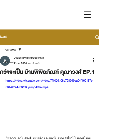
โพสต์
All Posts
Design arttankgroup.co.th
All Posts
3 ก.ย. 2568
ยาว 1 นาที
กว่าจะเป็น บ้านพิพิธภัณฑ์ คุณาวงศ์ EP.1
Museum
https://video.wixstatic.com/video/7f1029_08e768696ca04f169137c
56444244788/360p/mp4/file.mp4
✨ความรักในศิลปะ หนังสือ และของโบราณ 3สิ่งที่เป็นจุดเริ่มต้น