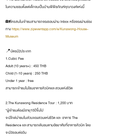
ในความชอบตั้งแต่เด็กจนเป็นบ้านพิพิธภัณฑ์คุณาวงศ์แห่งนี้
🏡ใครสนในเข้าชมสามารถจองรอบผ่าน Inbox หรือจองผ่านช่อง
ทาง 
https://www.zipeventapp.com/e/Kunawong-House-
Museum
📍บัตรมี2ประเภท
1.Cubic Fee
Adult (10 years+) : 450 THB
Child (1-10 years) : 250 THB
Under 1 year : free
สามารถเข้าชมในโซนอาคารคิวบิคและสวนแห่งชีวิต
2.The Kunawong Residence Tour : 1,200 บาท
*ผู้เข้าชมต้องมีอายุ10ปีขึ้นไป
จะมีไกด์นำชมในส่วนของสวนแห่งชีวิต และ อาคาร The 
Residence และสามารถเดินชมตามอัธยาศัยที่อาคารคิวบิค โดย
จะมี3รอบต่อวัน