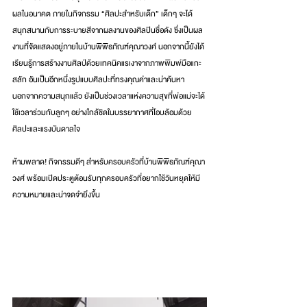
ผลในอนาคต ภายในกิจกรรม “ศิลปะสำหรับเด็ก” เด็กๆ จะได้
สนุกสนานกับการระบายสีจากผลงานของศิลปินชื่อดัง ซึ่งเป็นผล
งานที่จัดแสดงอยู่ภายในบ้านพิพิธภัณฑ์คุณาวงศ์ นอกจากนี้ยังได้
เรียนรู้การสร้างงานศิลป์ด้วยเทคนิคแรเงาจากภาพพิมพ์มือแกะ
สลัก อันเป็นอีกหนึ่งรูปแบบศิลปะที่ทรงคุณค่าและน่าค้นหา 
นอกจากความสนุกแล้ว ยังเป็นช่วงเวลาแห่งความสุขที่พ่อแม่จะได้
ใช้เวลาร่วมกับลูกๆ อย่างใกล้ชิดในบรรยากาศที่โอบล้อมด้วย
ศิลปะและแรงบันดาลใจ 
ห้ามพลาด! กิจกรรมดีๆ สำหรับครอบครัวที่บ้านพิพิธภัณฑ์คุณา
วงศ์ พร้อมเปิดประตูต้อนรับทุกครอบครัวที่อยากใช้วันหยุดให้มี
ความหมายและน่าจดจำยิ่งขึ้น