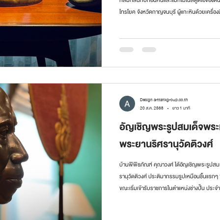
ไทรโยค จังหวัดกาญจนบุรี ผู้แกะหินด้วยเครื่องม
และทรงคุณค่า ผลงานสะสมของบ้านพิพิธภัณฑ์
เหมือนฝันได้เข้าไปพบปะและพูดคุยกับศิลปินเมื่อค
Design arttankgroup.co.th
20 ส.ค. 2568
ยาว 1 นาที
อัญเชิญพระรูปสมเด็จพระเ
พระยานริศรานุวัดติวงศ์
บ้านพิพิธภัณฑ์ คุณาวงศ์ ได้อัญเชิญพระรูปส
รานุวัดติวงศ์ ประติมากรรมรูปเหมือนชิ้นแรก
ขณะเริ่มเข้ารับราชการในตำแหน่งช่างปั้น ประ
และพัดตาลปัตรที่ออกแบบโดยสมเด็จพระเจ้าบร
หรือ “สมเด็จครู” ผู้รอบรู้ในเชิงศิลป์ทุกแข