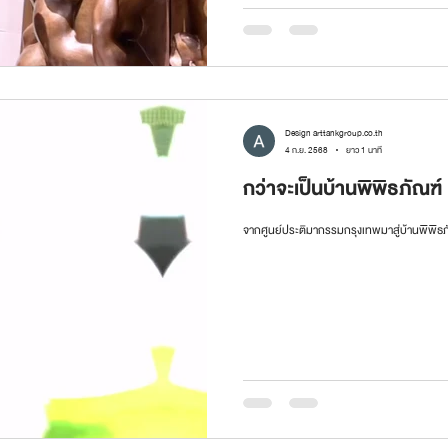
Design arttankgroup.co.th
4 ก.ย. 2568
ยาว 1 นาที
กว่าจะเป็นบ้านพิพิธภัณฑ์
จากศูนย์ประติมากรรมกรุงเทพมาสู่บ้านพิพิธภ