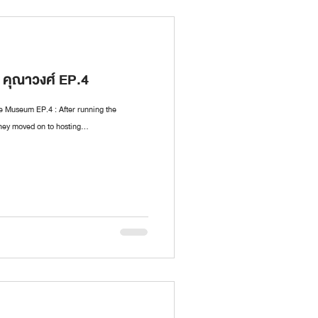
์ คุณาวงศ์ EP.4
Museum EP.4 : After running the
hey moved on to hosting...