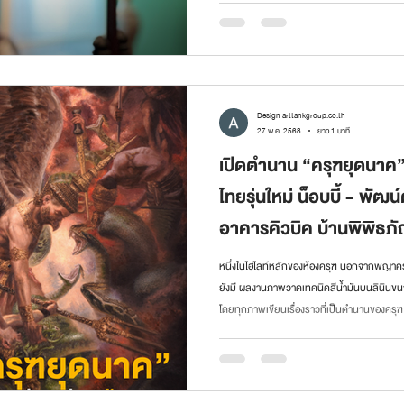
ที่ 7 ชั้นที่ 5 พ.ศ. 2471 พัดพระวิมานไพชยนต
Design arttankgroup.co.th
27 พ.ค. 2568
ยาว 1 นาที
เปิดตำนาน “ครุฑยุดนาค”
ไทยรุ่นใหม่ น็อบบี้ - พัฒน
อาคารคิวบิค บ้านพิพิธภั
หนึ่งในไฮไลท์หลักของห้องครุฑ นอกจากพญาครุฑ
ยังมี ผลงานภาพวาดเทคนิคสีน้ำมันบนลินินขนาด
โดยทุกภาพเขียนเรื่องราวที่เป็นตำนานของครุฑ โด
หยิบเอาเรื่องราวของครุฑกับนาคอันเป็นตำนานมา
กันแบบชิ้นต่อชิ้น โดยยึดเอาแกนโครงสร้างหลัก
เรื่อง และจุดจบไว้ ให้เราได้ติดตามเนื้อหาตั้ง