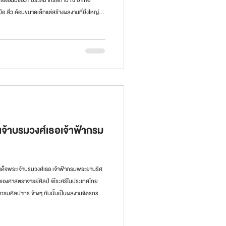
ือ สิ่ว ค้อนขนาดเล็กแต่สร้างผลงานที่ยิ่งใหญ่
คุณาวงศ์ มาจากการที่คุณเสริมคุณและคุณ
ราวที่ยังมีชีวิตอยู่
จ้าบรมวงศ์เธอเจ้าฟ้ากรม
มเด็จพระเจ้าบรมวงศ์เธอ เจ้าฟ้ากรมพระยานริศ
ๆ ของศาสตราจารย์ศิลป์ พีระศรีในประเทศไทย
จำกรมศิลปากร ข้างๆ กันนั้นเป็นผลงานจิตรกรรม
มวงศ์เธอ เจ้าฟ้ากรมพระยานริศรานุวัดติวงศ์
นง โดยในภาพประกอบไปด้วย พัดรัตนาภรณ์ รัชกาล