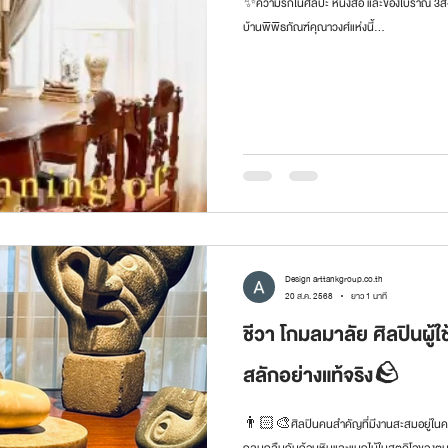
✨ความรักในศิลปะ หนังสือ และของโบราณ 3สิ่งที
บ้านพิพิธภัณฑ์คุณาวงศ์แห่งนี้...
Design arttankgroup.co.th
20 ส.ค. 2568
ยาว 1 นาที
ชีวา โกมลมาลัย ศิลปินผู้ใช
สลักอย่างแท้จริง🪨
👨🏻‍🎨ศิลปินคนสำคัญที่มีงานสะสมอยู่ในคอลเ
กลมกลืนกับก้อนหินและแมกไม้ในสตูดิโอของตนเ