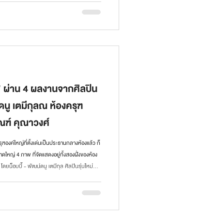
์ พัดสังเค็ดงานพระบร
 ผ่าน 4 ผลงานจากศิลปิน
์ดนู เตมีกุลณ ห้องครุฑ
ณฑ์ คุณาวงศ์
องค์ใหญ่ที่ตั้งเด่นเป็นประธานกลางห้องแล้ว ก็
ใหญ่ 4 ภาพ ที่จัดแสดงอยู่ทั้งสองฝั่งของห้อง
ยน็อบบี้ - พัฒน์ดนู เตมีกุล ศิลปินรุ่นใหม่ที่
ทำเป็นชุดภาพสั้นๆ 4 ภาพมีเนื้อเรื่องเชื่อมโยง
 ๆ ที่แยกส่วนออกมา ขมวดจุดเริ่มต้น จุดกลาง