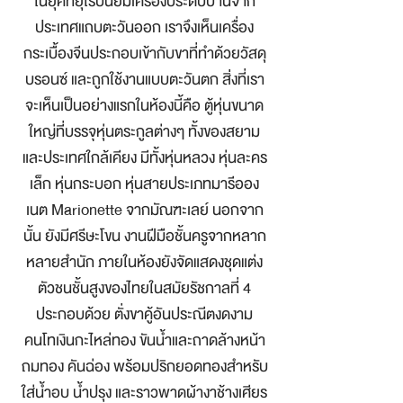
ในยุคที่ยุโรปนิยมเครื่องประดับบ้านจาก
ประเทศแถบตะวันออก เราจึงเห็นเครื่อง
กระเบื้องจีนประกอบเข้ากับขาที่ทำด้วยวัสดุ
บรอนซ์ และถูกใช้งานแบบตะวันตก สิ่งที่เรา
จะเห็นเป็นอย่างแรกในห้องนี้คือ ตู้หุ่นขนาด
ใหญ่ที่บรรจุหุ่นตระกูลต่างๆ ทั้งของสยาม
และประเทศใกล้เคียง มีทั้งหุ่นหลวง หุ่นละคร
เล็ก หุ่นกระบอก หุ่นสายประเภทมารีออง
เนต Marionette จากมัณฑะเลย์ นอกจาก
นั้น ยังมีศรีษะโขน งานฝีมือชั้นครูจากหลาก
หลายสำนัก ภายในห้องยังจัดแสดงชุดแต่ง
ตัวชนชั้นสูงของไทยในสมัยรัชกาลที่ 4
ประกอบด้วย ตั่งขาคู้อันประณีตงดงาม
คนโทเงินกะไหล่ทอง ขันน้ำและถาดล้างหน้า
ถมทอง คันฉ่อง พร้อมปริกยอดทองสำหรับ
ใส่น้ำอบ น้ำปรุง และราวพาดผ้างาช้างเศียร