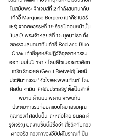
ในสมัยพระเจ้าเจมส์ที่ 2 กำลังสนทนากับ
เก้าอี้ Marquise Bergere (มาคีช เบอร์
แชร์) จากศตวรรษที่ 19 ร้อยปีก่อนหน้านั้น
ในสมัยพระเจ้าหลุยส์ที่ 15 ยุคบาโรค ทั้ง
สองร่วมสนทนากับเก้าอี้ Red and Blue
Chair เก้าอี้ยุคหลังปฏิวัติอุตสาหกรรม
ออกแบบในปี 1917 โดยดีไซเนอร์ชาวดัชท์
เกริท รีทเวลด์ (Gerrit Rietveld) โดยมี
ประติมากรรม ‘หัวใจของพิพิธภัณฑ์’ โดย
ศิลปิน คามิน เลิศชัยประเสริฐ ตั้งเป็นสักขี
พยาน ด้านบนเพดาน จะพบกับ
ประติมากรรมที่ออกแบบโดย เสริมคุณ
คุณาวงศ์ ศิลปินปั้นและหล่อโดย ธนดล ดี
รุจิเจริญ ผลงานชิ้นนี้มีชื่อว่า สี่ชีวิตกับดวง
ตาฮอรัส ดวงตาของอียิปต์โบราณที่เป็น