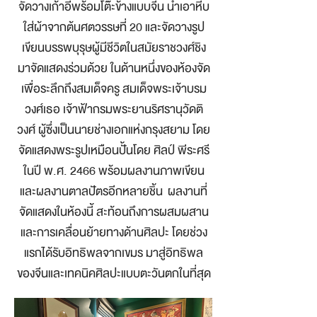
จัดวางเก้าอี้พร้อมโต๊ะข้างแบบจีน นำเอาหีบ
ใส่ผ้าจากต้นศตวรรษที่ 20 และจัดวางรูป
เขียนบรรพบุรุษผู้มีชีวิตในสมัยราชวงศ์ชิง
มาจัดแสดงร่วมด้วย ในด้านหนึ่งของห้องจัด
เพื่อระลึกถึงสมเด็จครู สมเด็จพระเจ้าบรม
วงศ์เธอ เจ้าฟ้ากรมพระยานริศรานุวัดติ
วงศ์ ผู้ซึ่งเป็นนายช่างเอกแห่งกรุงสยาม โดย
จัดแสดงพระรูปเหมือนปั้นโดย ศิลป์ พีระศรี
ในปี พ.ศ. 2466 พร้อมผลงานภาพเขียน
และผลงานตาลปัตรอีกหลายชิ้น ผลงานที่
จัดแสดงในห้องนี้ สะท้อนถึงการผสมผสาน
และการเคลื่อนย้ายทางด้านศิลปะ โดยช่วง
แรกได้รับอิทธิพลจากเขมร มาสู่อิทธิพล
ของจีนและเทคนิคศิลปะแบบตะวันตกในที่สุด