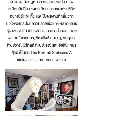
นักแสดง นักกฎหมาย หลายภาพเป็น ภาพ
เหมือนศิลปิน บางคนเกิดมายากจนแต่จบชีวิต
อย่างยิ่งใหญ่ ทั้งหมดเป็นผลงานที่กลั่นจาก
หัวใจของศิลปินหลากหลายเชื้อชาติ หลากหลาย
รุ่น เช่น จำรัส เกียรติก้อง, กาศ กล่ำน้อย, กฤษ
ดา ภควัตรสุนทร, จิตต์สิงห์ สมบุญ, ธนฤษภ์
ทิพย์วารี, มิร์ทิลล์ ทิแบย์แรงซ์ และ อัชลินี เกษร
ศุกร์ เป็นต้น The Portrait Staircase A
staircase hall adorned with p