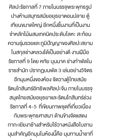
ศิลปะรัชกาลที่ 7 ภายในบรรจุพระพุทธรูป
ปางห้ามสมุทรสมัยอยุธยาตอนปลาย ตู้
เทียนขนาดใหญ่ อีกหนึ่งชิ้นงานที่เป็นงาน
จำหลักไม้ผสมเทคนิคประดับโลหะ สะท้อน
ความรุ่มรวยและภูมิปัญญาของศิลปะสยาม
ในสกุลช่างหลวงได้เป็นอย่างดี งานฝีมือ
รัชกาลที่ 9 โดย หทัย บุนนาค ช่างทำพัดใน
ราชสำนัก ปรากฏบนพัด 3 เล่มอย่างวิจิตร
อีกมุมหนึ่งของห้อง จัดวางตู้ไทยสมัย
รัตนโกสินทร์อิทธิพลศิลปะจีน ภายในบรรจุ
สมุดไทยสมัยอยุธยาและรัตนโกสินทร์ช่วง
รัชกาลที่ 4-5 ที่เขียนภาพชุดที่เกี่ยวเนื่อง
กับพระพุทธศาสนา ด้านข้างจัดแสดง
กากะเยียงาช้างสำหรับใช้วางหนังสือใบลาน
มุมสำคัญอีกมุมในห้องนี้คือ มุมทานน้ำชาที่