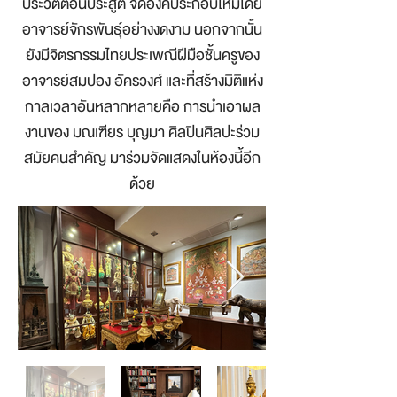
ประวัติตอนประสูติ จัดองค์ประกอบใหม่โดย
อาจารย์จักรพันธุ์อย่างงดงาม นอกจากนั้น
ยังมีจิตรกรรมไทยประเพณีฝีมือชั้นครูของ
อาจารย์สมปอง อัครวงศ์ และที่สร้างมิติแห่ง
กาลเวลาอันหลากหลายคือ การนำเอาผล
งานของ มณเฑียร บุญมา ศิลปินศิลปะร่วม
สมัยคนสำคัญ มาร่วมจัดแสดงในห้องนี้อีก
ด้วย