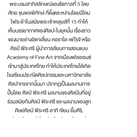
พระบรมสาทิสลักษณ์ของรัชกาลที่ 5 โดย
ศักย ขุนพลพิทักษ์ ที่ตั้งตระหง่านโดยมีโคม
ไฟระย้าในสมัยพระเจ้าหลุยส์ที่ 15 ทำให้
เห็นบรรยากาศของศิลปะในยุคนั้น เรื่องราว
ของนายช่างอิตาเลี่ยน คอราโด เฟโรจี หรือ
ศิลป์ พีระศรี ผู้นำการเรียนการสอนแบบ
Academy of Fine Art จากเมืองฟลอเรนซ์
เข้ามาสู่ประเทศไทย ทำให้ประเทศไทยได้เกิด
โรงเรียนประณีตศิลปกรรมและมหาวิทยาลัย
ศิลปากรจากนั้นมา ปรากฏเป็นผลงานการ
ปั้นโดย ศิลป์ พีระศรี ผลงานของศิลปินที่อยู่
ร่วมสมัยกับศิลป์ พีระศรี และผลงานของลูก
ศิษย์ศิลป์ พีระศรี อาทิ เขียน ยิ้มศิริ,
ประหยัด พงษ์ดำ, ประกิต(จิตร) บัวบุศย์,
เฉลิม นาคีรักษ์, ชลูด นิ่มเสมอ, ช่วง มูล