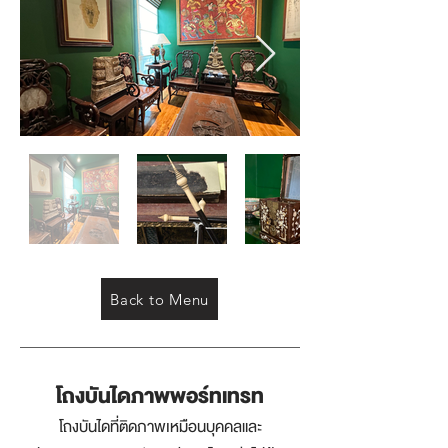
Back to Menu
โถงบันไดภาพพอร์ทเทรท
โถงบันไดที่ติดภาพเหมือนบุคคลและ