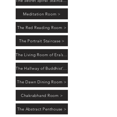
The Secret Spiral Staircase >
Meditation Room >
The Red Reading Room >
The Portrait Staircase >
The Living Room of Era’s Dialogues >
The Hallway of Buddhist’s Art >
The Dawn Dining Room >
Chakrabhand Room >
The Abstract Penthouse >