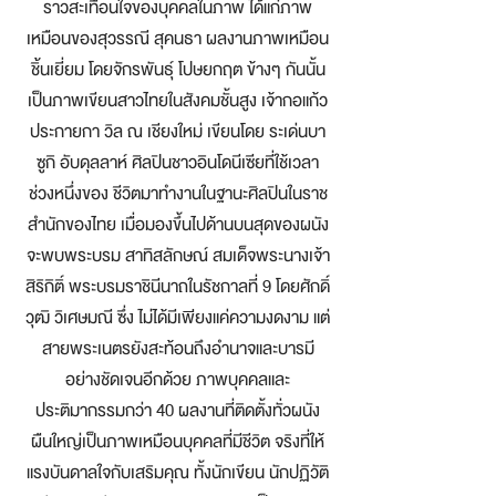
ราวสะเทือนใจของบุคคลในภาพ ได้แก่ภาพ
เหมือนของสุวรรณี สุคนธา ผลงานภาพเหมือน
ชิ้นเยี่ยม โดยจักรพันธุ์ โปษยกฤต ข้างๆ กันนั้น
เป็นภาพเขียนสาวไทยในสังคมชั้นสูง เจ้ากอแก้ว
ประกายกา วิล ณ เชียงใหม่ เขียนโดย ระเด่นบา
ซูกิ อับดุลลาห์ ศิลปินชาวอินโดนีเซียที่ใช้เวลา
ช่วงหนึ่งของ ชีวิตมาทำงานในฐานะศิลปินในราช
สำนักของไทย เมื่อมองขึ้นไปด้านบนสุดของผนัง
จะพบพระบรม สาทิสลักษณ์ สมเด็จพระนางเจ้า
สิริกิติ์ พระบรมราชินีนาถในรัชกาลที่ 9 โดยศักดิ์
วุฒิ วิเศษมณี ซึ่ง ไม่ได้มีเพียงแค่ความงดงาม แต่
สายพระเนตรยังสะท้อนถึงอำนาจและบารมี
อย่างชัดเจนอีกด้วย ภาพบุคคลและ
ประติมากรรมกว่า 40 ผลงานที่ติดตั้งทั่วผนัง
ผืนใหญ่เป็นภาพเหมือนบุคคลที่มีชีวิต จริงที่ให้
แรงบันดาลใจกับเสริมคุณ ทั้งนักเขียน นักปฏิวัติ