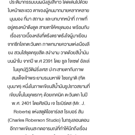
ประติมากรรมบนผนังสูงสีขาว โดดเด่นไปด้วย
ใบหน้าและแวว ตาของผู้คนมากมายหลากหลาย
มุมมอง ที่มา สถานะ และบทบาทหน้าที่ ภาพที่
อยู่ตรงหน้าดึงดูด สายตาให้หยุดมอง พร้อมกับ
เรื่องราวเบื้องหลังที่ตรึงตราตรึงใจผู้มาเยือน
จากซีกโลกตะวันตก ภาพทนายความแห่งเมืองลี
ยง สวมใส่ชุดครุยสีด สง่างาม วาดด้วยสีน้ำมัน
บนผ้าใบ จากปี พ.ศ 2391 โดย ชูล โจเซฟ อัลเล่
ในยุคปฏิวัติฝรั่งเศส ปะทะสายตากับภาพ
สมเด็จเจ้าพระยาบรมมหาพิ ไชยญาติ (ทัต
บุนนาค) หนึ่งในภาพเขียนสีน้ำมันรูปชาวสยามที่
เขียนขึ้นในยุคแรกๆ ด้วยเทคนิค ตะวันตก ในปี
พ.ศ. 2401 โดยศิลปิน เจ โรเบิร์ตส (Mr. J.
Roberts) แห่งสตูดิโอชาร์ลส โรเบอร์ สัน
(Charles Roberson Studio) ในกรุงลอนดอน
อีกภาพเขียนสะกดอารมณ์ที่ทำให้นึกถึงเรื่อง