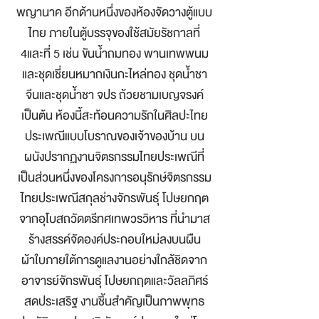
พญานาค อีกด้านหนึ่งของห้องจัดวางตู้แบบ
ไทย ภายในตู้บรรจุของใช้สมัยรัชกาลที่
4และที่ 5 เช่น ขันน้ำถมทอง พานเทพพนม
และชุดเชี่ยนหมากเงินกะไหล่ทอง ชุดน้ำชา
จีนและชุดน้ำชา จปร ถ้วยชามเบญจรงค์
เป็นต้น ห้องนี้สะท้อนความรักในศิลปะไทย
ประเพณีแบบโบราณของเจ้าของบ้าน บน
ผนังปรากฏงานจิตรกรรมไทยประเพณีที่
เป็นส่วนหนึ่งของโครงการอนุรักษ์จิตรกรรม
ไทยประเพณีสกุลช่างจักรพันธุ์ โปษยกฤต
จากอุโบสถวัดตรีทศเทพวรวิหาร ที่นำมาส
ร้างสรรค์จัดองค์ประกอบใหม่ลงบนผืน
ผ้าใบภายใต้การดูแลงานอย่างใกล้ชิดจาก
อาจารย์จักรพันธุ์ โปษยกฤตและวัลลภิศร์
สดประเสริฐ งานชิ้นสำคัญเป็นภาพพุทธ