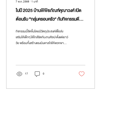
7 พ.ค. 2568
∙
1
นาที
ในปี 2025 บ้านพิพิธภัณฑ์คุณาวงศ์ เปิด
ต้อนรับ “กลุ่มครอบครัว” กับกิจกรรมดีๆ
เติมเต็มวันหยุดด้วยความอบอุ่นและ “ศิลปะ
กิจกรรมนี้จัดขึ้นโดยมีวัตถุประสงค์เพื่อส่ง
สำหรับเด็ก”
เสริมให้เด็กๆ ได้ใกล้ชิดกับงานศิลปะตั้งแต่เยาว์
วัย พร้อมทั้งสร้างแรงบันดาลใจให้พวกเขา
เติบโตเป็น...
17
0