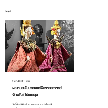
โพสต์
7 พ.ค. 2568
∙
1
นาที
ผลงานระดับมาสเตอร์พีซจากอาจารย์
จักรพันธุ์ โปษยกฤต
วันนี้บ้านพิพิธภัณฑ์ คุณาวงศ์ จะพาไปเจาะลึก