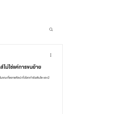
กส์ไม่ใช่แค่การขนย้าย
าย ในขณะที่ตลาดศิลปะทั่วโลกกำลังเติบโต และมี