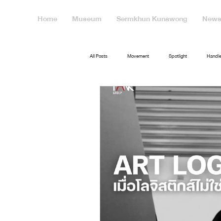
Home
Museum
Sermkhun Kunawong
News 
All Posts
Movement
Spotlight
Handle