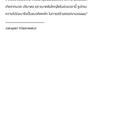
เกิดจากมวล ปริมาตร และขนาดอันใหญ่โตในช่วงเวลานี้ รูปทรง
ความโปร่งเบาจึงเป็นแนวคิดหลัก ในการสร้างสรรค์งานของผม”
__________________________
Jakapan Vilasineekul
"Lady No. 2 "
1986
33 x 26 x 88 cm.
Bronze, Edition: 3/5
Artist’s Note
“Around the year 1985 – 1987, I have a strong passion for 
light and streamlined sculptures. In a way, I would like to 
see something different from typical sculptures, which 
usually focus on expressing power and tranquility with 
huge form, massive volume and gigantic shape.
Therefore, during that time, light and streamlined form 
became the main inspiration for my work.”