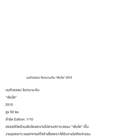
นนทิวรรธน์ จันทนะผะลิน "เติบโต" 2515
นนทิวรรธน์ จันทนะผะลิน
"เติบโต"
2515
สูง 50 ซม.
สำริด Edition: 1/10
สรรพชีวิตล้วนเติบโตงอกงามไปตามสภาวะธรรม “เติบโต” เป็น
งานยุคแรกๆ ของอาจารย์ที่สร้างชื่อเพราะได้รับรางวัลศิลปกรรม