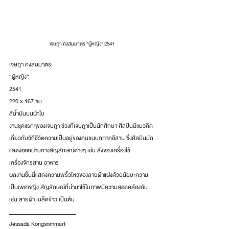
เจษฎา คงสมมาตร “ผู้หญิง” 2541
เจษฎา คงสมมาตร
“ผู้หญิง”
2541
220 x 167 ซม.
สีน้ำมันบนผ้าใบ
งานชุดแรกๆของเจษฎา ช่วงที่เจษฎาเป็นนักศึกษา ศิลปินมีแนวคิด
เกี่ยวกับวิถีชีวิตความเป็นอยู่ของคนชนบทภาคอีสาน ซึ่งศิลปินมัก
แสดงออกผ่านทางสัญลักษณ์ต่างๆ เช่น สิ่งของเครื่องใช้ 
เครื่องจักรสาน อาหาร
ผลงานชิ้นนี้แสดงความพริ้วไหวของลายผ้าแฝงด้วยนัยยะความ
เป็นเพศหญิง สัญลักษณ์ที่นำมาใช้ในภาพมีความสอดคล้องกัน 
เช่น ลายผ้า เมล็ดข้าว เป็นต้น
__________________________
Jessada Kongsommart