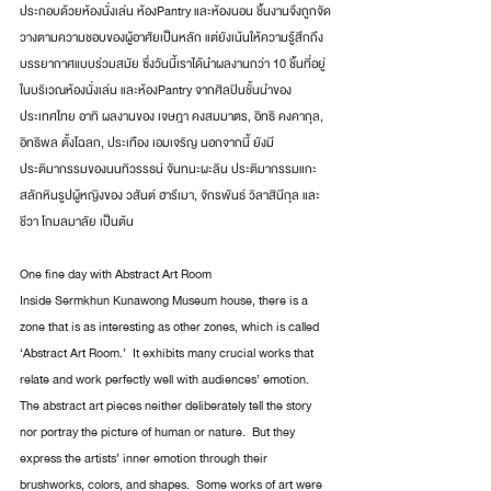
ประกอบด้วยห้องนั่งเล่น ห้องPantry และห้องนอน ชิ้นงานจึงถูกจัด
วางตามความชอบของผู้อาศัยเป็นหลัก แต่ยังเน้นให้ความรู้สึกถึง
บรรยากาศแบบร่วมสมัย ซึ่งวันนี้เราได้นำผลงานกว่า 10 ชิ้นที่อยู่
ในบริเวณห้องนั่งเล่น และห้องPantry จากศิลปินชั้นนำของ
ประเทศไทย อาทิ ผลงานของ เจษฎา คงสมมาตร, อิทธิ คงคากุล, 
อิทธิพล ตั้งโฉลก, ประเทือง เอมเจริญ นอกจากนี้ ยังมี
ประติมากรรมของนนทิวรรธน์ จันทนะผะลิน ประติมากรรมแกะ
สลักหินรูปผู้หญิงของ วสันต์ ฮารีเมา, จักรพันธ์ วิลาสินีกุล และ 
ชีวา โกมลมาลัย เป็นต้น 
One fine day with Abstract Art Room
Inside Sermkhun Kunawong Museum house, there is a 
zone that is as interesting as other zones, which is called 
‘Abstract Art Room.’  It exhibits many crucial works that 
relate and work perfectly well with audiences’ emotion.  
The abstract art pieces neither deliberately tell the story 
nor portray the picture of human or nature.  But they 
express the artists’ inner emotion through their 
brushworks, colors, and shapes.  Some works of art were 