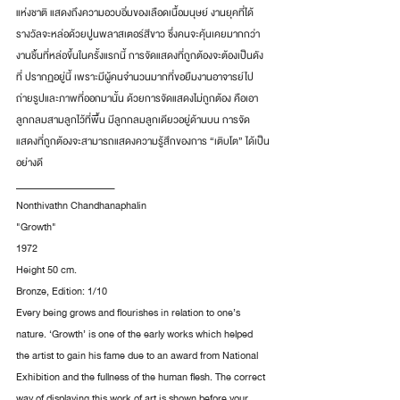
แห่งชาติ แสดงถึงความอวบอิ่มของเลือดเนื้อมนุษย์ งานยุคที่ได้
รางวัลจะหล่อด้วยปูนพลาสเตอร์สีขาว ซึ่งคนจะคุ้นเคยมากกว่า
งานชิ้นที่หล่อขึ้นในครั้งแรกนี้ การจัดแสดงที่ถูกต้องจะต้องเป็นดัง
ที่ ปรากฏอยู่นี้ เพราะมีผู้คนจำนวนมากที่ขอยืมงานอาจารย์ไป
ถ่ายรูปและภาพที่ออกมานั้น ด้วยการจัดแสดงไม่ถูกต้อง คือเอา
ลูกกลมสามลูกไว้ที่พื้น มีลูกกลมลูกเดียวอยู่ด้านบน การจัด
แสดงที่ถูกต้องจะสามารถแสดงความรู้สึกของการ “เติบโต” ได้เป็น
อย่างดี
______________________
Nonthivathn Chandhanaphalin
"Growth"
1972
Height 50 cm.
Bronze, Edition: 1/10
Every being grows and flourishes in relation to one’s 
nature. ‘Growth’ is one of the early works which helped 
the artist to gain his fame due to an award from National 
Exhibition and the fullness of the human flesh. The correct 
way of displaying this work of art is shown before your 