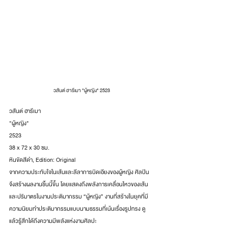
วสันต์ ฮารีเมา "ผู้หญิง" 2523
วสันต์ ฮารีเมา
"ผู้หญิง"
2523
38 x 72 x 30 ซม.
หินขัดสีดำ, Edition: Original
จากความประทับใจในเส้นและลีลาการบิดเอียงของผู้หญิง ศิลปิน
จึงสร้างผลงานชิ้นนี้ขึ้น โดยแสดงถึงพลังการเคลื่อนไหวของเส้น
และปริมาตรในงานประติมากรรม “ผู้หญิง” งานที่สร้างในยุคที่มี
ความนิยมทำประติมากรรมแบบนามธรรมที่เน้นเรื่องรูปทรง ดู
แล้วรู้สึกได้ถึงความมีพลังแห่งงานศิลปะ