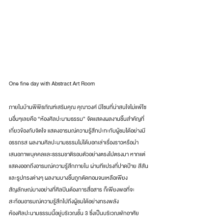
One fine day with Abstract Art Room 
ภายในบ้านพิพิธภัณฑ์เสริมคุณ คุณาวงศ์ มีโซนที่น่าสนใจไม่แพ้โซ
นอื่นๆเลยคือ “ห้องศิลปะนามธรรม” จัดแสดงผลงานชิ้นสำคัญที่
เกี่ยวข้องกับจิตใจ แสดงอารมณ์ความรู้สึกปะทะกับผู้ชมได้อย่างมี
อรรถรส ผลงานศิลปะนามธรรมไม่ได้บอกเล่าเรื่องราวหรือนำ
เสนอภาพบุคคลและธรรมชาติรอบตัวอย่างตรงไปตรงมา หากแต่
แสดงออกถึงอารมณ์ความรู้สึกภายใน ผ่านทีแปรงที่ปาดป้าย สีสัน
และรูปทรงต่างๆ ผลงานบางชิ้นถูกตัดทอนจนเหลือเพียง
สัญลักษณ์บางอย่างที่ศิลปินต้องการสื่อสาร ก็เพียงพอที่จะ
สะท้อนอารมณ์ความรู้สึกไปถึงผู้ชมได้อย่างทรงพลัง
ห้องศิลปะนามธรรมนี้อยู่บริเวณชั้น 3 ซึ่งเป็นบริเวณพักอาศัย 