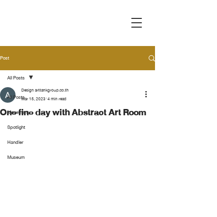
Post
All Posts
Design arttankgroup.co.th
All Posts
Mar 15, 2023
4 min read
One fine day with Abstract Art Room
Movement
Spotlight
Handler
Museum