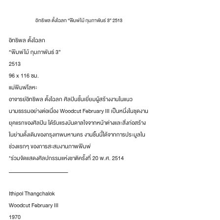
อิทธิพล ตั้งโฉลก “พิมพ์ไม้ กุมภาพันธ์ 3” 2513
อิทธิพล ตั้งโฉลก
“พิมพ์ไม้ กุมภาพันธ์ 3”
2513
96 x 116 ซม.
แม่พิมพ์โลหะ
อาจารย์อิทธิพล ตั้งโฉลก ศิลปินชั้นเยี่ยมผู้สร้างงานในแนว
นามธรรมอย่างต่อเนื่อง Woodcut February III เป็นหนึ่งในชุดงาน
ยุคแรกของศิลปิน ได้รับแรงบันดาลใจจากหน้าต่างและสิ่งก่อสร้าง 
ในย่านดั้งเดิมของกรุงเทพมหานคร งานชิ้นนี้ได้จากการประมูลใน
ช่วงแรกๆ ของการสะสมงานภาพพิมพ์
*ร่วมจัดแสดงศิลปกรรมแห่งชาติครั้งที่ 20 พ.ศ. 2514
________________________
Ithipol Thangchalok
Woodcut February III
1970