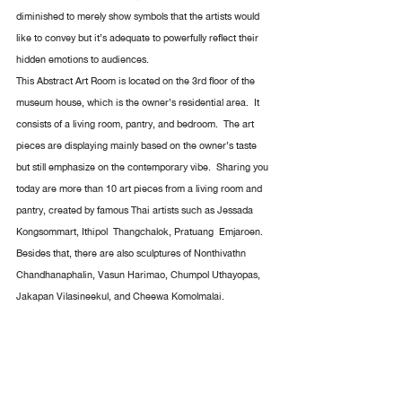
diminished to merely show symbols that the artists would 
like to convey but it’s adequate to powerfully reflect their 
hidden emotions to audiences.
This Abstract Art Room is located on the 3rd floor of the 
museum house, which is the owner’s residential area.  It 
consists of a living room, pantry, and bedroom.  The art 
pieces are displaying mainly based on the owner’s taste 
but still emphasize on the contemporary vibe.  Sharing you 
today are more than 10 art pieces from a living room and 
pantry, created by famous Thai artists such as Jessada 
Kongsommart, Ithipol  Thangchalok, Pratuang  Emjaroen.  
Besides that, there are also sculptures of Nonthivathn 
Chandhanaphalin, Vasun Harimao, Chumpol Uthayopas, 
Jakapan Vilasineekul, and Cheewa Komolmalai.