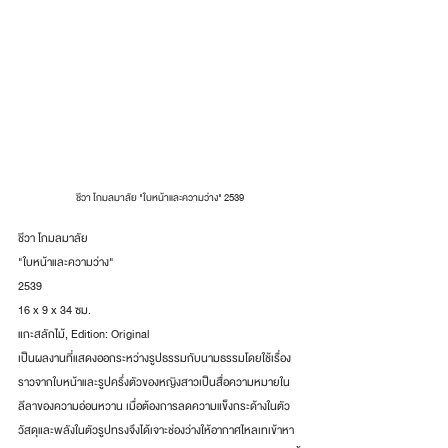
ชีวา โกมลมาลัย "ใบหน้าและความว่าง" 2539
ชีวา โกมลมาลัย
"ใบหน้าและความว่าง"
2539
16 x 9 x 34 ซม.
แกะสลักไม้, Edition: Original
เป็นผลงานที่แสดงออกระหว่างรูปธรรมกับนามธรรมโดยใช้เรื่อง
ราวจากใบหน้าและรูปครึ่งตัวของหญิงสาวเป็นสื่อความหมายใน
ลีลาของความอ่อนหวาน เมื่อต้องการลดความแข็งกระด้างในตัว
วัสดุและพลังในตัวรูปทรงจึงได้เจาะช่องว่างให้อากาศไหลเทเข้าหา