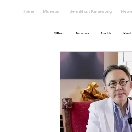
Home
Museum
Sermkhun Kunawong
News 
All Posts
Movement
Spotlight
Handle