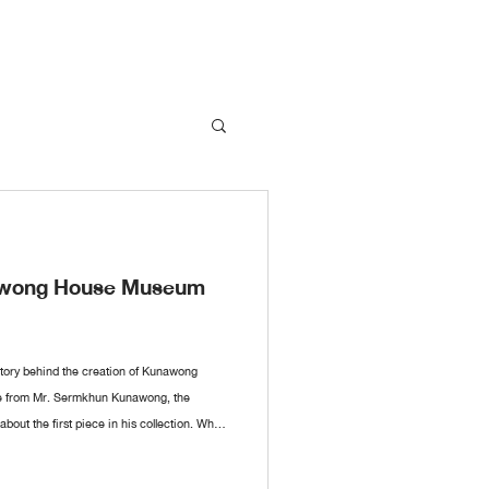
nawong House Museum
 story behind the creation of Kunawong
le from Mr. Sermkhun Kunawong, the
ut the first piece in his collection. What
id it all begin? If you have anything you’d
ave a comment, and we’ll cover it in future