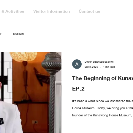
& Activities
Visitor Information
Contact us
r
Museum
Design arttankgroup.co.th
Sep 3, 2025
1 min read
The Beginning of Ku
EP.2
It’s been a while since we last shared the
House Museum. Today, we bring you a ta
founder of the Kunawong House Museum, abo
was the first artwork he collected? Where d
like Mr. Sermkhun to share, feel free to le